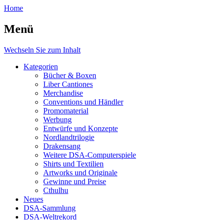
Home
Menü
Wechseln Sie zum Inhalt
Kategorien
Bücher & Boxen
Liber Cantiones
Merchandise
Conventions und Händler
Promomaterial
Werbung
Entwürfe und Konzepte
Nordlandtrilogie
Drakensang
Weitere DSA-Computerspiele
Shirts und Textilien
Artworks und Originale
Gewinne und Preise
Cthulhu
Neues
DSA-Sammlung
DSA-Weltrekord