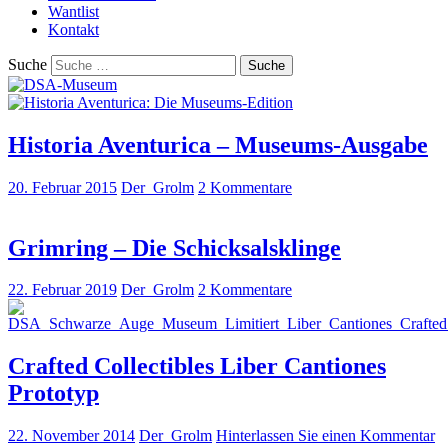
Wantlist
Kontakt
Suche
Einzigartige
DSA-
Historia Aventurica – Museums-Ausgabe
und
Museum
ungewöhnliche
20. Februar 2015
Der_Grolm
2 Kommentare
Sammlerstücke
aus der
Grimring – Die Schicksalsklinge
weltweit
größten "Das
22. Februar 2019
Der_Grolm
2 Kommentare
Schwarze
Auge"-
Crafted Collectibles Liber Cantiones
Sammlung
Prototyp
22. November 2014
Der_Grolm
Hinterlassen Sie einen Kommentar