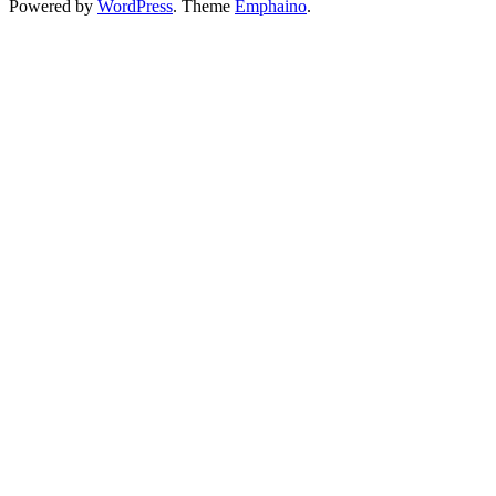
Powered by
WordPress
. Theme
Emphaino
.